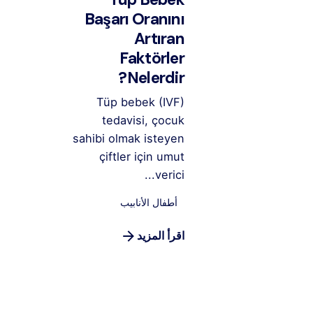
Başarı Oranını
Artıran
Faktörler
Nelerdir?
Tüp bebek (IVF)
tedavisi, çocuk
sahibi olmak isteyen
çiftler için umut
verici...
أطفال الأنابيب
اقرأ المزيد