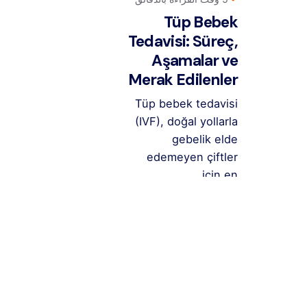
Tüp Bebek
Tedavisi: Süreç,
Aşamalar ve
Merak Edilenler
Tüp bebek tedavisi
(IVF), doğal yollarla
gebelik elde
edemeyen çiftler
için en...
أطفال الأنابيب
اقرأ المزيد