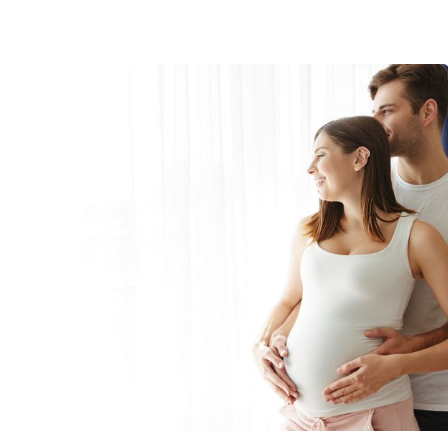
Posted
by
كلافيس
لأطفال
الأنابيب
في قبرص