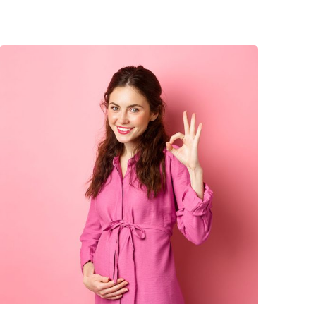
Posted
by
كلافيس
لأطفال
الأنابيب
في قبرص