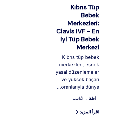
Kıbrıs Tüp
Bebek
Merkezleri:
Clavis IVF - En
İyi Tüp Bebek
Merkezi
Kıbrıs tüp bebek
merkezleri, esnek
yasal düzenlemeler
ve yüksek başarı
oranlarıyla dünya...
أطفال الأنابيب
اقرأ المزيد