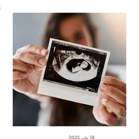
Posted
by
كلافيس
لأطفال
الأنابيب
في قبرص
18 يناير 2025