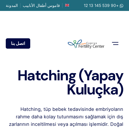
Ski
+90 539 145 13 12
قاموس أطفال الأنابيب
المدونة
t
conten
اتصل بنا
Hatching (Yapay
Kuluçka)
Hatching, tüp bebek tedavisinde embriyoların
rahme daha kolay tutunmasını sağlamak için dış
zarlarının inceltilmesi veya açılması işlemidir. Doğal