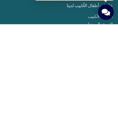
علاجات أطفال الأنابيب لدينا
أطفال الأنابيب
التبرع بالبويضات
Embriyo Donasyonu
PGT (Preimplantasyon Genetik Tarama)
Aşılama Tedavisi
Sperm Donasyonu
Taşıyıcı Annelik
Yumurta Dondurma
دليل المريض
حقوق ومسؤوليات المرضى
التحضيرات قبل بدء العلاج
Gerekli Testler ve Muayeneler