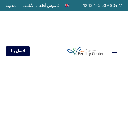
Ski
+90 539 145 13 12
قاموس أطفال الأنابيب
المدونة
t
conten
اتصل بنا