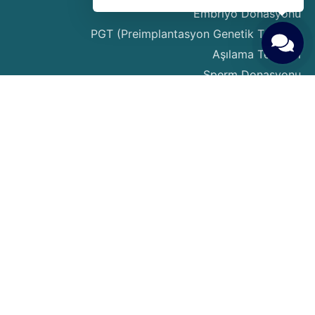
Embriyo Donasyonu
PGT (Preimplantasyon Genetik Tarama)
Aşılama Tedavisi
Sperm Donasyonu
Taşıyıcı Annelik
Yumurta Dondurma
دليل المريض
حقوق ومسؤوليات المرضى
التحضيرات قبل بدء العلاج
Gerekli Testler ve Muayeneler
Tedavi Süreci ve Adımları
Gebelik Hesaplama
النقل والإقامة
إجراءات التأشيرة