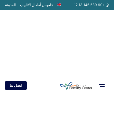
Ski
+90 539 145 13 12
قاموس أطفال الأنابيب
المدونة
t
conten
اتصل بنا