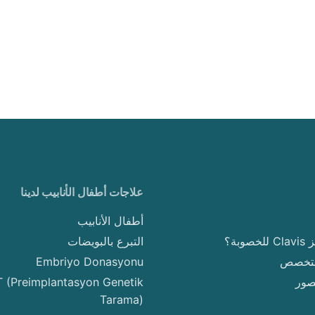
علاجات أطفال الأنابيب لدينا
أطفال الأنابيب
وبة؟
التبرع بالبويضات
لمتخصص
Embriyo Donasyonu
صور
 (Preimplantasyon Genetik
Tarama)