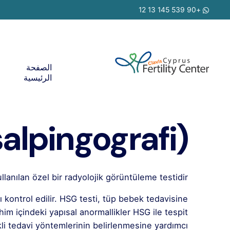
Ski
+90 539 145 13 12
t
conten
الصفحة
الرئيسية
alpingografi)
lanılan özel bir radyolojik görüntüleme testidir.
 kontrol edilir. HSG testi, tüp bebek tedavisine
him içindeki yapısal anormallikler HSG ile tespit
ekli tedavi yöntemlerinin belirlenmesine yardımcı