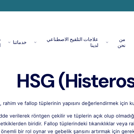
من
علاجات التلقيح الاصطناعي
د
خدماتنا
نحن
لدينا
ا
HSG (Histeros
 rahim ve fallop tüplerinin yapısını değerlendirmek için kul
de verilerek röntgen çekilir ve tüplerin açık olup olmadığı
klerden biridir. Fallop tüplerindeki tıkanıklıklar veya ra
da önemli bir rol oynar ve gebelik şansını artırmak için ger