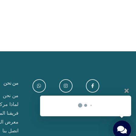
من نحن
من نحن
لماذا مركز Clavis للخص
فريقنا ا
معرض ال
اتصل بنا