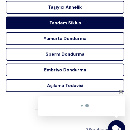
Taşıyıcı Annelik
Tandem Siklus
Yumurta Dondurma
Sperm Dondurma
Embriyo Dondurma
Aşılama Tedavisi
مرحبًا بكم في مركز كلافيس للتلقيح
الصناعي 👋
يمكنكم التواصل معنا بسرعة من هنا للإجابة
على جميع استفساراتكم.
Sorularınız mı var?