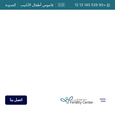
Ski
+90 539 145 13 12
🇬🇧
قاموس أطفال الأنابيب
المدونة
t
conten
اتصل بنا