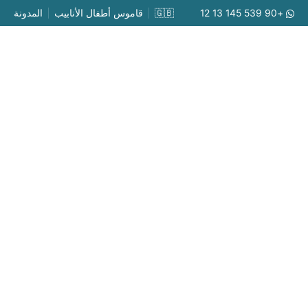
Ski
+90 539 145 13 12
🇬🇧
قاموس أطفال الأنابيب
المدونة
t
conten