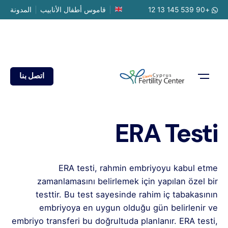
Ski
+90 539 145 13 12
قاموس أطفال الأنابيب
المدونة
t
conten
اتصل بنا
ERA Testi
ERA testi, rahmin embriyoyu kabul etme
zamanlamasını belirlemek için yapılan özel bir
testtir. Bu test sayesinde rahim iç tabakasının
embriyoya en uygun olduğu gün belirlenir ve
embriyo transferi bu doğrultuda planlanır. ERA testi,