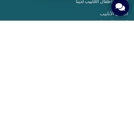
علاجات أطفال الأنابيب لدينا
أطفال الأنابيب
التبرع بالبويضات
Embriyo Donasyonu
PGT (Preimplantasyon Genetik Tarama)
Aşılama Tedavisi
Sperm Donasyonu
Taşıyıcı Annelik
Yumurta Dondurma
دليل المريض
حقوق ومسؤوليات المرضى
التحضيرات قبل بدء العلاج
Gerekli Testler ve Muayeneler
Tedavi Süreci ve Adımları