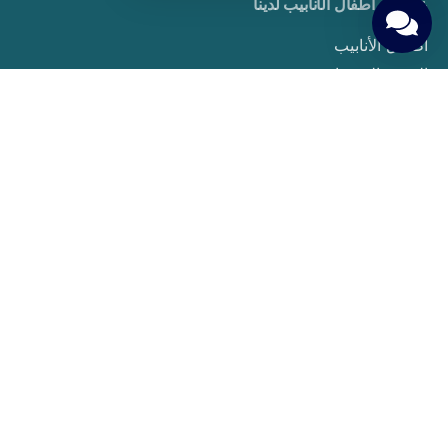
علاجات أطفال الأنابيب لدينا
أطفال الأنابيب
التبرع بالبويضات
Embriyo Donasyonu
PGT (Preimplantasyon Genetik Tarama)
Aşılama Tedavisi
Sperm Donasyonu
Taşıyıcı Annelik
Yumurta Dondurma
دليل المريض
حقوق ومسؤوليات المرضى
التحضيرات قبل بدء العلاج
Gerekli Testler ve Muayeneler
Tedavi Süreci ve Adımları