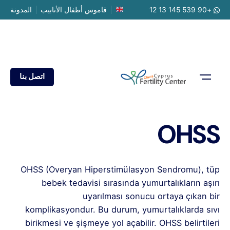
Ski
+90 539 145 13 12
قاموس أطفال الأنابيب
المدونة
t
conten
اتصل بنا
OHSS
OHSS (Overyan Hiperstimülasyon Sendromu), tüp
bebek tedavisi sırasında yumurtalıkların aşırı
uyarılması sonucu ortaya çıkan bir
komplikasyondur. Bu durum, yumurtalıklarda sıvı
birikmesi ve şişmeye yol açabilir. OHSS belirtileri