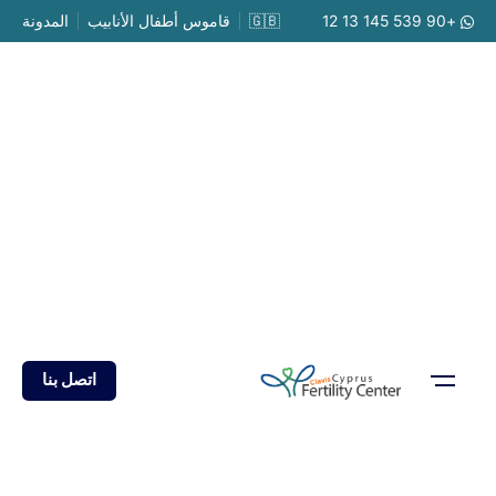
Ski
+90 539 145 13 12
🇬🇧
قاموس أطفال الأنابيب
المدونة
t
conten
اتصل بنا