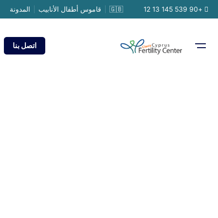
Ski
+90 539 145 13 12
🇬🇧
قاموس أطفال الأنابيب
المدونة
t
conten
اتصل بنا