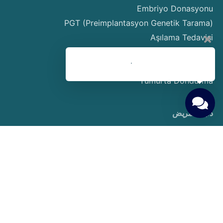
Embriyo Donasyonu
PGT (Preimplantasyon Genetik Tarama)
Aşılama Tedavisi
Sperm Donasyonu
Taşıyıcı Annelik
Yumurta Dondurma
دليل المريض
حقوق ومسؤوليات المرضى
التحضيرات قبل بدء العلاج
Gerekli Testler ve Muayeneler
Tedavi Süreci ve Adımları
Gebelik Hesaplama
النقل والإقامة
إجراءات التأشيرة