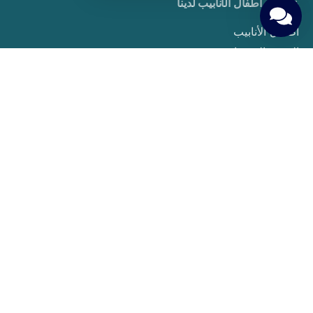
علاجات أطفال الأنابيب لدينا
أطفال الأنابيب
التبرع بالبويضات
Embriyo Donasyonu
PGT (Preimplantasyon Genetik Tarama)
Aşılama Tedavisi
Sperm Donasyonu
Taşıyıcı Annelik
Yumurta Dondurma
دليل المريض
حقوق ومسؤوليات المرضى
التحضيرات قبل بدء العلاج
Gerekli Testler ve Muayeneler
Tedavi Süreci ve Adımları