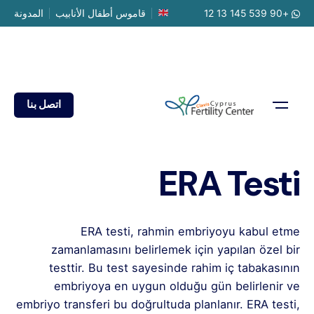
Ski
+90 539 145 13 12
قاموس أطفال الأنابيب
المدونة
t
conten
اتصل بنا
ERA Testi
ERA testi, rahmin embriyoyu kabul etme
zamanlamasını belirlemek için yapılan özel bir
testtir. Bu test sayesinde rahim iç tabakasının
embriyoya en uygun olduğu gün belirlenir ve
embriyo transferi bu doğrultuda planlanır. ERA testi,