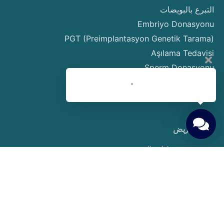
التبرع بالبويضات
Embriyo Donasyonu
PGT (Preimplantasyon Genetik Tarama)
Aşılama Tedavisi
Sperm Donasyonu
Taşıyıcı Annelik
Yumurta Dondurma
دليل المريض
حقوق ومسؤوليات المرضى
التحضيرات قبل بدء العلاج
Gerekli Testler ve Muayeneler
Tedavi Süreci ve Adımları
Gebelik Hesaplama
النقل والإقامة