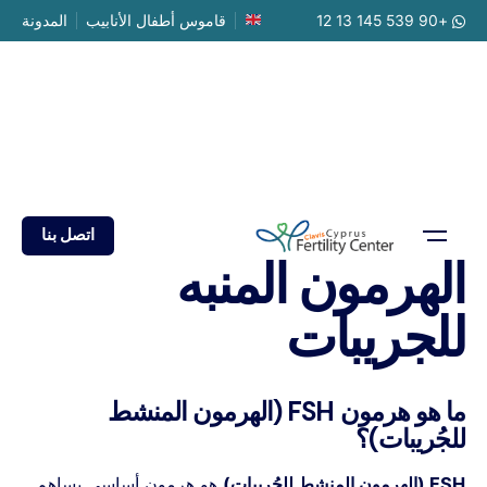
Ski
+90 539 145 13 12
قاموس أطفال الأنابيب
المدونة
t
conten
اتصل بنا
الهرمون المنبه
للجريبات
ما هو هرمون FSH (الهرمون المنشط
للجُريبات)؟
FSH (الهرمون المنشط للجُريبات)
هو هرمون أساسي يساهم