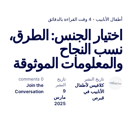
أطفال الأنابيب
4 وقت القراءة بالدقائق
اختيار الجنس: الطرق،
نسب النجاح
والمعلومات الموثوقة
تاريخ النشر
تاريخ
0 comments
النشر
كلافيس لأطفال
Join the
9
الأنابيب في
Conversation
مارس
قبرص
2025