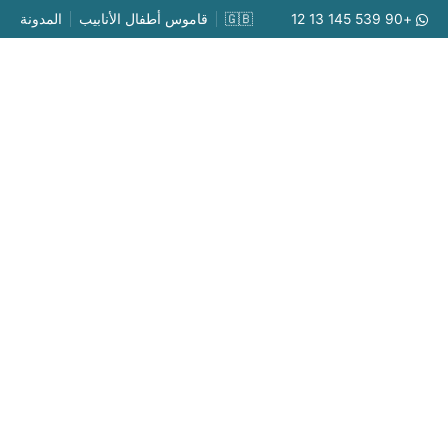
Ski
+90 539 145 13 12
🇬🇧
قاموس أطفال الأنابيب
المدونة
t
conten