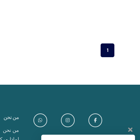
1
من نحن
من نحن
لماذا مركز Clavis للخص