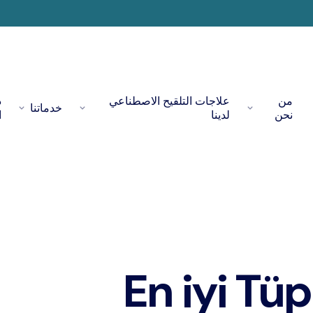
من
علاجات التلقيح الاصطناعي
د
خدماتنا
نحن
لدينا
ا
En iyi Tü