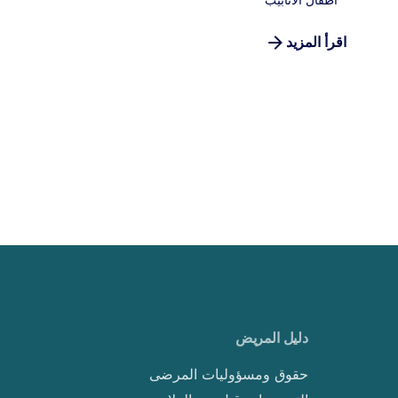
اقرأ المزيد
دليل المريض
حقوق ومسؤوليات المرضى