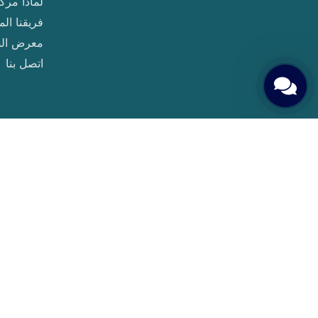
لماذا مركز Clavis للخص
فريقنا ا
معرض ال
اتصل بنا
© 2025
مركز كلافيس لأطفال الأنابيب
. جميع الحقوق مح