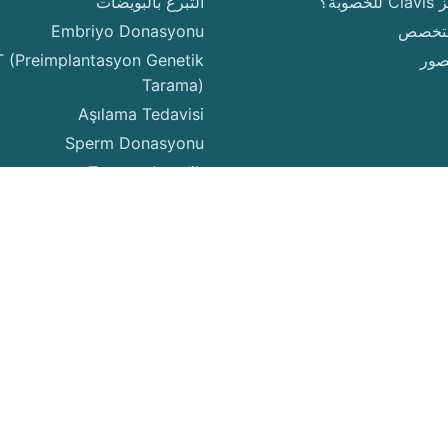
وبة؟
التبرع بالبويضات
لمتخصص
Embriyo Donasyonu
صور
 (Preimplantasyon Genetik
Tarama)
Aşılama Tedavisi
Sperm Donasyonu
Taşıyıcı Annelik
Yumurta Dondurma
فوظة.