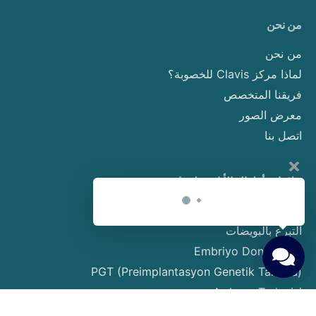
من نحن
من نحن
لماذا مركز Clavis للخصوبة؟
فريقنا المتخصص
معرض الصور
اتصل بنا
علاجات أطفال الأنابيب لدينا
أطفال الأنابيب
التبرع بالبويضات
Embriyo Donasyonu
PGT (Preimplantasyon Genetik Tarama)
Aşılama Tedavisi
Sperm Donasyonu