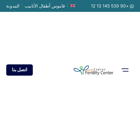
Ski
+90 539 145 13 12
قاموس أطفال الأنابيب
المدونة
t
conten
اتصل بنا