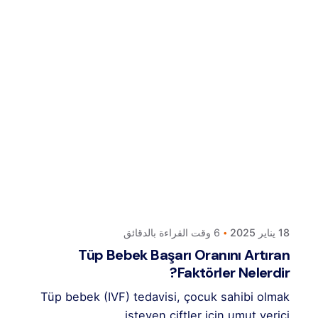
Posted by
كلافيس لأطفال الأنابيب في قبرص
18 يناير 2025
6 وقت القراءة بالدقائق
Tüp Bebek Başarı Oranını Artıran
Faktörler Nelerdir?
Tüp bebek (IVF) tedavisi, çocuk sahibi olmak
isteyen çiftler için umut verici...