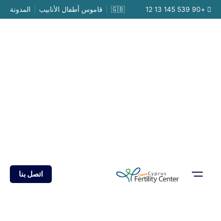
Ski
+90 539 145 13 12
🇬🇧
قاموس أطفال الأنابيب
المدونة
t
conten
اتصل بنا